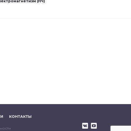
лектромагнетизм (НЧ)
ТИ
КОНТАКТЫ
ности