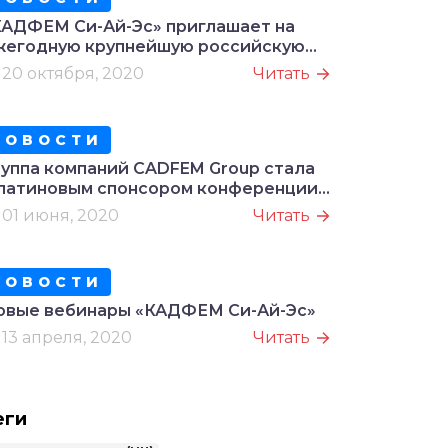
КАДФЕМ Си-Ай-Эс» приглашает на
жегодную крупнейшую российскую
нлайн-конференцию в области
20 октября, 2020
Читать
рименения систем инженерного
нализа и численного моделирования
НОВОСТИ
руппа компаний CADFEM Group стала
латиновым спонсором конференции
sys Simulation World
01 июня, 2020
Читать
НОВОСТИ
овые вебинары «КАДФЕМ Си-Ай-Эс»
13 апреля, 2020
Читать
еги