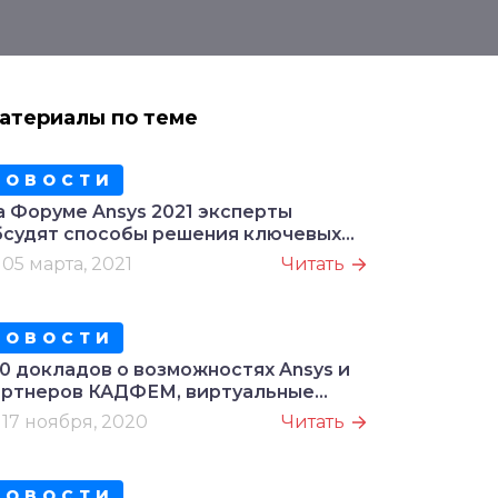
атериалы по теме
НОВОСТИ
а Форуме Ansys 2021 эксперты
бсудят способы решения ключевых
адач в различных отраслях
05 марта, 2021
Читать
ромышленности
НОВОСТИ
00 докладов о возможностях Ansys и
артнеров КАДФЕМ, виртуальные
астер-классы и цифровые двойники:
17 ноября, 2020
Читать
то ждет участников конференции
ADFEM/Ansys
НОВОСТИ