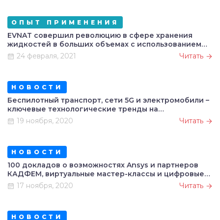
ОПЫТ ПРИМЕНЕНИЯ
EVNAT совершил революцию в сфере хранения
жидкостей в больших объемах с использованием
инструментов программного комплекса Ansys
24 февраля, 2021
Читать
НОВОСТИ
Беспилотный транспорт, сети 5G и электромобили –
ключевые технологические тренды на
конференции CADFEM/Ansys
19 ноября, 2020
Читать
НОВОСТИ
100 докладов о возможностях Ansys и партнеров
КАДФЕМ, виртуальные мастер-классы и цифровые
двойники: что ждет участников конференции
17 ноября, 2020
Читать
CADFEM/Ansys
НОВОСТИ