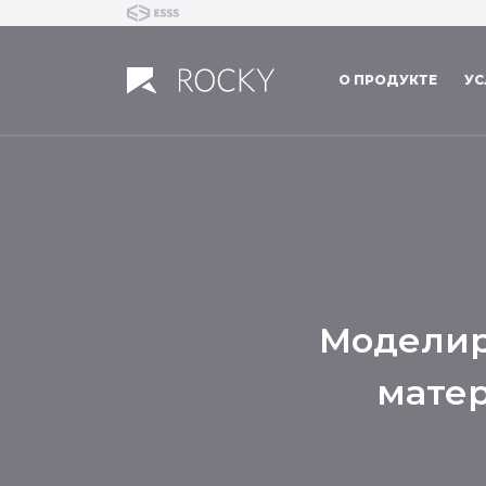
О ПРОДУКТЕ
УС
Моделир
матер