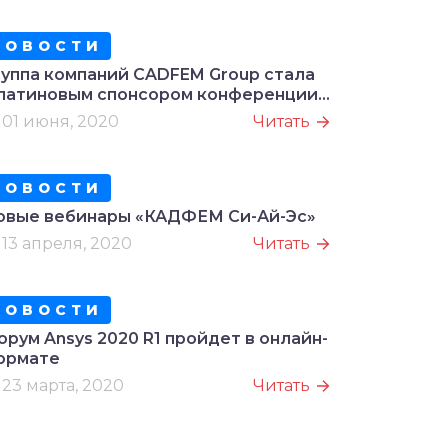
нализа и численного моделирования
НОВОСТИ
руппа компаний CADFEM Group стала
латиновым спонсором конференции
sys Simulation World
01 июня, 2020
Читать
НОВОСТИ
овые вебинары «КАДФЕМ Си-Ай-Эс»
13 апреля, 2020
Читать
НОВОСТИ
рум Ansys 2020 R1 пройдет в онлайн-
ормате
23 марта, 2020
Читать