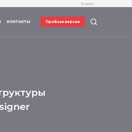
Russian
И
КОНТАКТЫ
Пробная версия
труктуры
signer