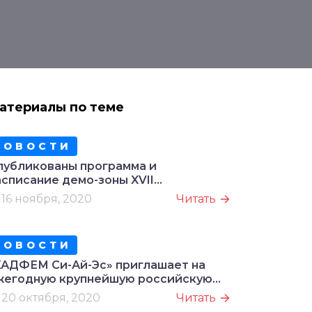
атериалы по теме
НОВОСТИ
публикованы программа и
асписание демо-зоны XVII
еждународной онлайн-конференции
16 ноября, 2020
Читать
ADFEM/Ansys
НОВОСТИ
КАДФЕМ Си-Ай-Эс» приглашает на
жегодную крупнейшую российскую
нлайн-конференцию в области
20 октября, 2020
Читать
рименения систем инженерного